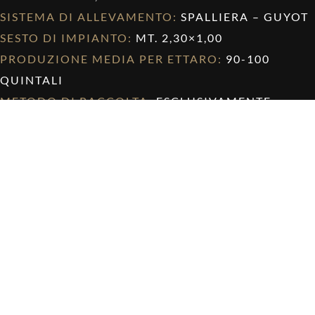
SISTEMA DI ALLEVAMENTO:
SPALLIERA – GUYOT
SESTO DI IMPIANTO:
MT. 2,30×1,00
PRODUZIONE MEDIA PER ETTARO:
90-100
QUINTALI
METODO DI RACCOLTA:
ESCLUSIVAMENTE
MANUALE
EPOCA DI VENDEMMIA:
SECONDA DECADE DI
AGOSTO
FERMENTAZIONE ALCOLICA:
IN ACCIAIO INOX A
TEMPERATURE < 15° C
FERMENTAZIONE MALOLATTICA:
ASSENTE
AFFINAMENTO:
ACCIAIO – BOTTIGLIA
TEMPERATURA DI SERVIZIO:
10-12° C