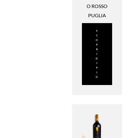
O ROSSO
PUGLIA
S
C
O
P
R
I
D
I
P
I
Ù