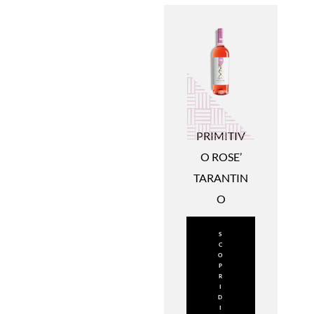
PRIMITIV
O ROSE’
TARANTIN
O
S
C
O
P
R
I
D
I