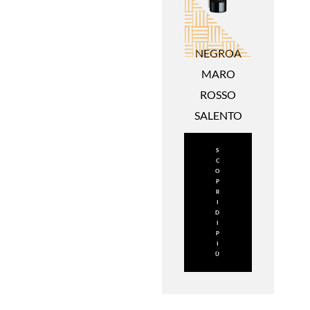
NEGROA
MARO
ROSSO
SALENTO
S
C
O
P
R
I
D
I
P
I
Ù