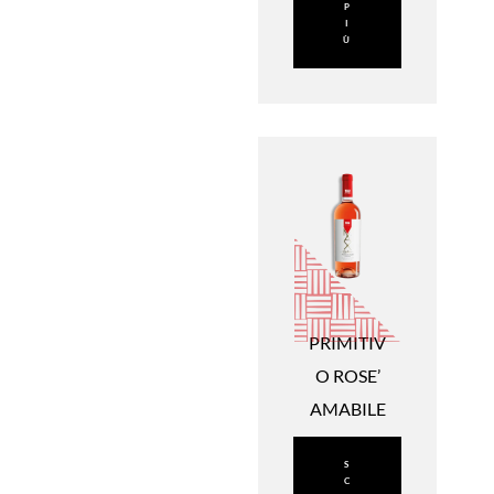
P
I
Ù
PRIMITIV
O ROSE’
AMABILE
S
C