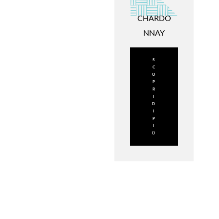
CHARDO
NNAY
S
C
O
P
R
I
D
I
P
I
Ù