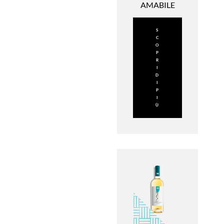
AMABILE
S
C
O
P
R
I
D
I
P
I
Ù