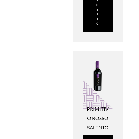
I
D
I
P
I
Ù
PRIMITIV
O ROSSO
SALENTO