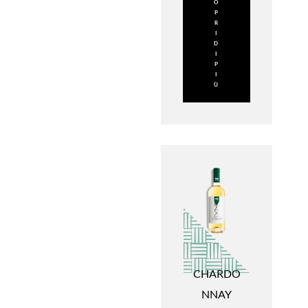
O
P
R
I
D
I
P
I
Ù
CHARDO
NNAY