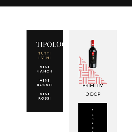
TIPOLOGIE
TUTTI
I VINI
VINI
BIANCHI
VINI
PRIMITIV
ROSATI
O DOP
VINI
ROSSI
S
C
O
P
R