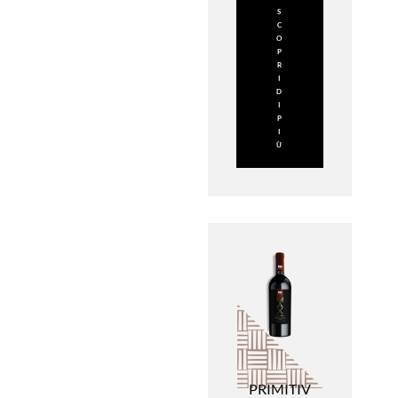
S
C
O
P
R
I
D
I
P
I
Ù
PRIMITIV